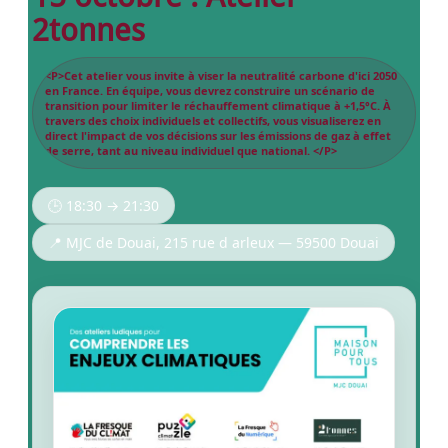
2tonnes
<P>Cet atelier vous invite à viser la neutralité carbone d'ici 2050
en France. En équipe, vous devrez construire un scénario de
transition pour limiter le réchauffement climatique à +1,5°C. À
travers des choix individuels et collectifs, vous visualiserez en
direct l'impact de vos décisions sur les émissions de gaz à effet
de serre, tant au niveau individuel que national. </P>
🕒 18:30 → 21:30
📍 MJC de Douai, 215 rue d arleux — 59500 Douai