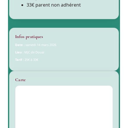
33€ parent non adhérent
Infos pratiques
Date :
samedi 14 mars 2026
Lieu :
MJC de Douai
Tarif :
25€ à 33€
Carte