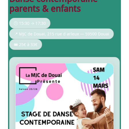
parents & enfants
🕒 15:30 → 17:30
📍 MJC de Douai, 215 rue d arleux — 59500 Douai
🎟️ 25€ à 33€